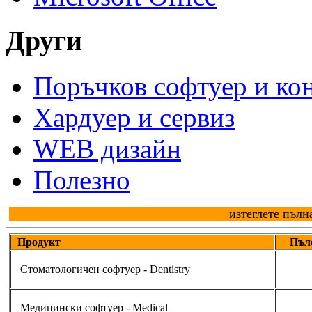
Други
Поръчков софтуер и ко
Хардуер и сервиз
WEB дизайн
Полезно
изтеглете пълн
Продукт
Пъл
Стоматологичен софтуер - Dentistry
Медицински софтуер - Medical