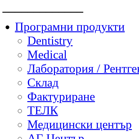
_____________
Програмни продукти
Dentistry
Medical
Лаборатория / Рентге
Склад
Фактуриране
ТЕЛК
Медицински център
АГ Център