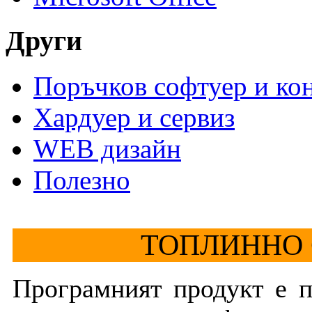
Други
Поръчков софтуер и ко
Хардуер и сервиз
WEB дизайн
Полезно
ТОПЛИННО
Програмният продукт е п