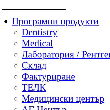
_____________
Програмни продукти
Dentistry
Medical
Лаборатория / Рентге
Склад
Фактуриране
ТЕЛК
Медицински център
АГ Център