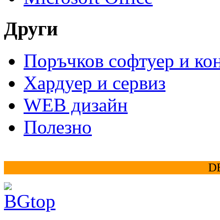
Други
Поръчков софтуер и ко
Хардуер и сервиз
WEB дизайн
Полезно
D